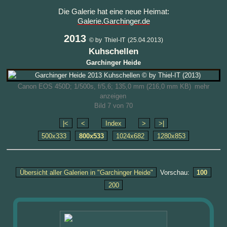
Die Galerie hat eine neue Heimat:
Galerie.Garchinger.de
2013
© by
Thiel-IT
(25.04.2013)
Kuhschellen
Garchinger Heide
Canon EOS 450D; 1/500s, f/5,6; 135,0 mm (216,0 mm KB)
mehr
anzeigen
Bild 7 von 70
|<
<
Index
>
>|
500x333
800x533
1024x682
1280x853
Übersicht aller Galerien in "Garchinger Heide"
Vorschau:
100
200