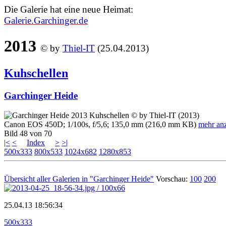
Die Galerie hat eine neue Heimat:
Galerie.Garchinger.de
2013
© by
Thiel-IT
(25.04.2013)
Kuhschellen
Garchinger Heide
Canon EOS 450D; 1/100s, f/5,6; 135,0 mm (216,0 mm KB)
mehr an
Bild 48 von 70
|<
<
Index
>
>|
500x333
800x533
1024x682
1280x853
Übersicht aller Galerien in "Garchinger Heide"
Vorschau:
100
200
25.04.13 18:56:34
500x333